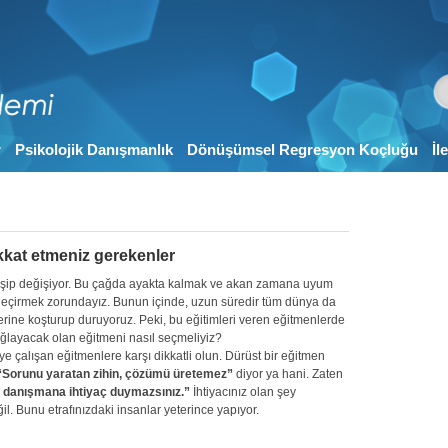
r
Psikolojik Danışmanlık
Dönüşümsel Regresyon Koçluğu
İl
ikkat etmeniz gerekenler
gelişip değişiyor. Bu çağda ayakta kalmak ve akan zamana uyum
m geçirmek zorundayız. Bunun içinde, uzun süredir tüm dünya da
ğerine koşturup duruyoruz. Peki, bu eğitimleri veren eğitmenlerde
sağlayacak olan eğitmeni nasıl seçmeliyiz?
eye çalışan eğitmenlere karşı dikkatli olun. Dürüst bir eğitmen
“Sorunu yaratan zihin, çözümü üretemez”
diyor ya hani. Zaten
ir danışmana ihtiyaç duymazsınız.”
İhtiyacınız olan şey
l. Bunu etrafınızdaki insanlar yeterince yapıyor.