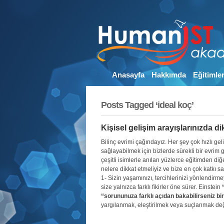
Anasayfa
Hakkımda
Eğitimle
Posts Tagged ‘ideal koç’
Kişisel gelişim arayışlarınızda d
Bilinç evrimi çağındayız. Her şey çok hızlı 
sağlayabilmek için bizlerde sürekli bir evri
çeşitli isimlerle anılan yüzlerce eğitimden di
nelere dikkat etmeliyiz ve bize en çok katkı 
1- Sizin yaşamınızı, tercihlerinizi yönlendirm
size yalnızca farklı fikirler öne sürer. Einstein
“sorununuza farklı açıdan bakabilirseniz b
yargılanmak, eleştirilmek veya suçlanmak deği