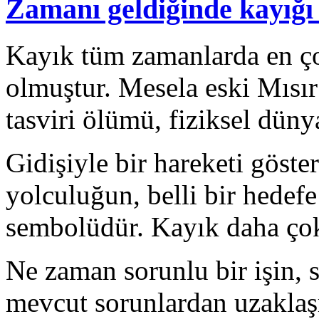
Zamanı geldiğinde kayığı
Kayık tüm zamanlarda en ço
olmuştur. Mesela eski Mısır
tasviri ölümü, fiziksel düny
Gidişiyle bir hareketi göste
yolculuğun, belli bir hedef
sembolüdür. Kayık daha çok
Ne zaman sorunlu bir işin, s
mevcut sorunlardan uzaklaşm