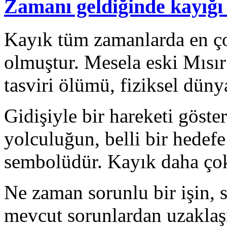
Zamanı geldiğinde kayığı
Kayık tüm zamanlarda en ço
olmuştur. Mesela eski Mısır
tasviri ölümü, fiziksel düny
Gidişiyle bir hareketi göste
yolculuğun, belli bir hedef
sembolüdür. Kayık daha çok
Ne zaman sorunlu bir işin, s
mevcut sorunlardan uzaklaşm