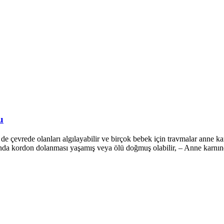
u
çevrede olanları algılayabilir ve birçok bebek için travmalar anne kar
ında kordon dolanması yaşamış veya ölü doğmuş olabilir, – Anne karnınd