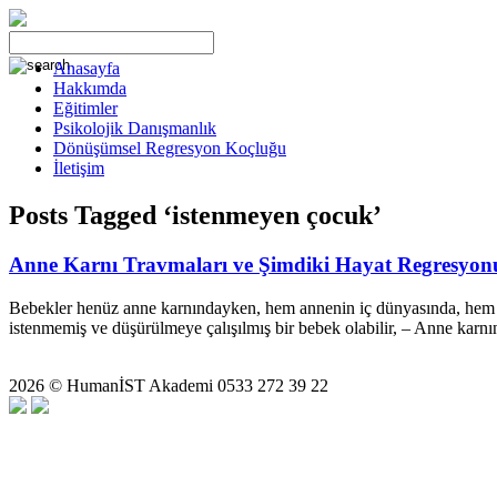
Anasayfa
Hakkımda
Eğitimler
Psikolojik Danışmanlık
Dönüşümsel Regresyon Koçluğu
İletişim
Posts Tagged ‘istenmeyen çocuk’
Anne Karnı Travmaları ve Şimdiki Hayat Regresyon
Bebekler henüz anne karnındayken, hem annenin iç dünyasında, hem de 
istenmemiş ve düşürülmeye çalışılmış bir bebek olabilir, – Anne karn
2026 © HumanİST Akademi 0533 272 39 22