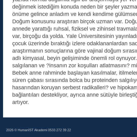
değinmek istediğim konuda neden bir şeyler yazma
önüme gelince anladım ve kendi kendime gülümse
Doğum konusunu araştıran birçok uzman var. Doğu
annede yarattığı ruhsal, fiziksel ve zihinsel travmal
var, birçoğu da yolda. Yale Üniversitesinin yayınl
çocuk üzerinde bıraktığı izlere odaklananlardan sad
araştırmanın sonuçlarına göre vajinal doğum sıra
adlı kimyasal, beyin gelişiminde önemli rol oynuyo
salgılanan ve ?insanın zor koşulları atlatmasını? m
Bebek anne rahminde başlayan kasılmalar, itilmel
süren çabası sırasında bolca bu proteinden salgılı
hasarından koruyan serbest radikalleri? ve hipoka
bağlantıları destekliyor, ayrıca anne sütüyle birleşt
artıyor.
2026 © HumanİST Akademi 0533 272 39 22