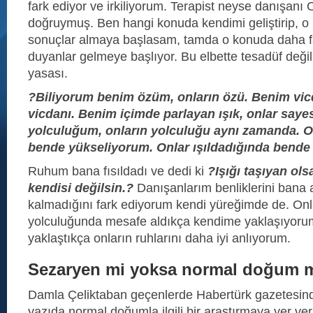
fark ediyor ve irkiliyorum. Terapist neyse danışanı 
doğruymuş. Ben hangi konuda kendimi geliştirip, o
sonuçlar almaya başlasam, tamda o konuda daha faz
duyanlar gelmeye başlıyor. Bu elbette tesadüf deği
yasası.
?Biliyorum benim özüm, onların özü. Benim vic
vicdanı. Benim içimde parlayan ışık, onlar say
yolculuğum, onların yolculuğu aynı zamanda. O
bende yükseliyorum. Onlar ışıldadığında bende
Ruhum bana fısıldadı ve dedi ki
?Işığı taşıyan ols
kendisi değilsin.?
Danışanlarım benliklerini bana aç
kalmadığını fark ediyorum kendi yüreğimde de. Onl
yolculuğunda mesafe aldıkça kendime yaklaşıyor
yaklaştıkça onların ruhlarını daha iyi anlıyorum.
Sezaryen mi yoksa normal doğum 
Damla Çeliktaban geçenlerde Habertürk gazetesind
yazıda normal doğumla ilgili bir araştırmaya yer ve