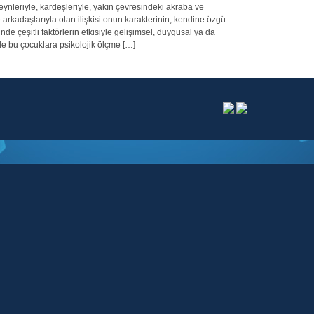
veynleriyle, kardeşleriyle, yakın çevresindeki akraba ve
rkadaşlarıyla olan ilişkisi onun karakterinin, kendine özgü
de çeşitli faktörlerin etkisiyle gelişimsel, duygusal ya da
de bu çocuklara psikolojik ölçme […]