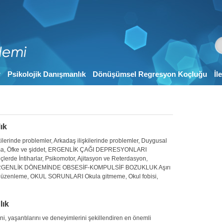
r
Psikolojik Danışmanlık
Dönüşümsel Regresyon Koçluğu
İl
ık
rinde problemler, Arkadaş ilişkilerinde problemler, Duygusal
n kaçma, Öfke ve şiddet, ERGENLİK ÇAĞI DEPRESYONLARI
erde İntiharlar, Psikomotor, Ajitasyon ve Reterdasyon,
ş, ERGENLİK DÖNEMİNDE OBSESİF-KOMPULSİF BOZUKLUK Aşırı
 Düzenleme, OKUL SORUNLARI Okula gitmeme, Okul fobisi,
lık
, yaşantılarını ve deneyimlerini şekillendiren en önemli