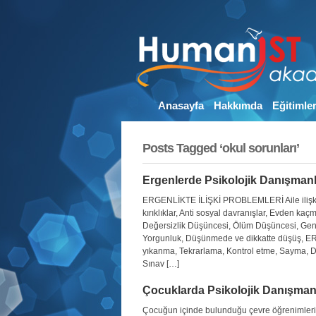
Anasayfa
Hakkımda
Eğitimle
Posts Tagged ‘okul sorunları’
Ergenlerde Psikolojik Danışmanl
ERGENLİKTE İLİŞKİ PROBLEMLERİ Aile ilişkile
kırıklıklar, Anti sosyal davranışlar, Evde
Değersizlik Düşüncesi, Ölüm Düşüncesi, Gençl
Yorgunluk, Düşünmede ve dikkatte düşü
yıkanma, Tekrarlama, Kontrol etme, Sayma,
Sınav […]
Çocuklarda Psikolojik Danışman
Çocuğun içinde bulunduğu çevre öğrenimlerini