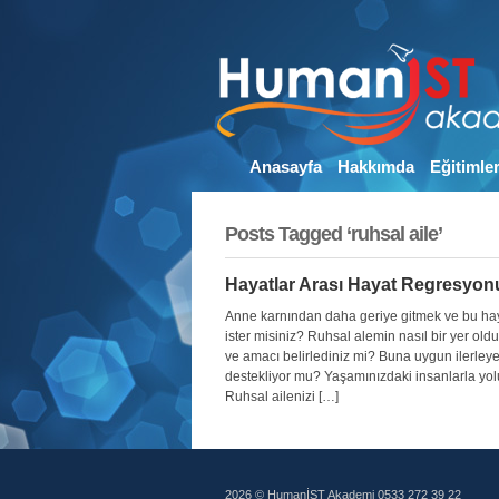
Anasayfa
Hakkımda
Eğitimle
Posts Tagged ‘ruhsal aile’
Hayatlar Arası Hayat Regresyon
Anne karnından daha geriye gitmek ve bu haya
ister misiniz? Ruhsal alemin nasıl bir yer o
ve amacı belirlediniz mi? Buna uygun ilerley
destekliyor mu? Yaşamınızdaki insanlarla yo
Ruhsal ailenizi […]
2026 © HumanİST Akademi 0533 272 39 22