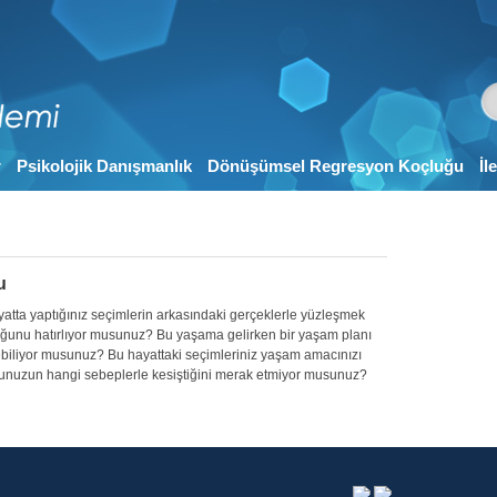
r
Psikolojik Danışmanlık
Dönüşümsel Regresyon Koçluğu
İl
u
tta yaptığınız seçimlerin arkasındaki gerçeklerle yüzleşmek
lduğunu hatırlıyor musunuz? Bu yaşama gelirken bir yaşam planı
ebiliyor musunuz? Bu hayattaki seçimleriniz yaşam amacınızı
lunuzun hangi sebeplerle kesiştiğini merak etmiyor musunuz?