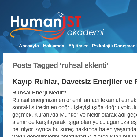
Anasayfa
Hakkımda
Eğitimler
Psikolojik Danışmanl
Posts Tagged ‘ruhsal eklenti’
Kayıp Ruhlar, Davetsiz Enerjiler ve 
Ruhsal Enerji Nedir?
Ruhsal enerjimizin en önemli amacı tekamül etmek
sonraki sürecin en doğru işleyişi ışığa doğru yolcul
geçmek. Kuran?da Münker ve Nekir olarak adı geçen
aleminde karşılayarak ışığa olan yolculuğumuza eşl
belirtiyor. Ayrıca bu süreç hakkında halen yaşamda
yakın deneyimlerini anlattıkları yüzlerce kitap bul