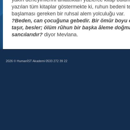
yazılan tüm kitaplar göstermekte ki, ruhun bedeni te
başlaması gereken bir ruhsal alem yolculuğu var.
?Beden, can çocuğuna gebedir. Bir ömür boyu
taşır, besler; ölüm rûhun bir başka âleme doğm
sancılarıdır?
diyor Mevlana.
2026 © HumanİST Akademi 0533 272 39 22