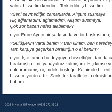
yalnız hissettim kendimi. Terk edilmiş hissettim.
?Beni sevmediğin zamanlarda, Alıştım susmaya
Hiç ağlamadım, ağlamadım, Alıştım susmaya,
Çok zor bazen nefes alabilmek?
diyor Emre Aydın bir şarkısında ve bir başkasında,
?Gülüşlerim vardı benim ? Ben kimim, ben nerede
Tam karşıya geçerken bıraktığın o el benim?
diyor. İşte tamda bu duyguydu hissettiğim, tamda c
bırakmıştı elimi, yapayalnız kalmıştım. Hiç kimse ve
dolduramamıştı içimdeki boşluğu. Kalbimde bir enfa
hissetmiyordu artık. Sanki tek taraflı fesih etmişti
babam.
2026 © HumanİST Akademi 0533 272 39 22