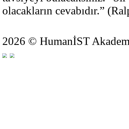
olacakların cevabıdır.” (R
2026 © HumanİST Akademi