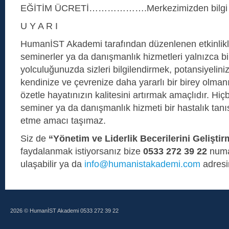
EĞİTİM ÜCRETİ……………….Merkezimizden bilgi a
U Y A R I
HumanİST Akademi tarafından düzenlenen etkinlikl
seminerler ya da danışmanlık hizmetleri yalnızca bi
yolculuğunuzda sizleri bilgilendirmek, potansiyelini
kendinize ve çevrenize daha yararlı bir birey olman
özetle hayatınızın kalitesini artırmak amaçlıdır. Hiçb
seminer ya da danışmanlık hizmeti bir hastalık tan
etme amacı taşımaz.
Siz de
“Yönetim ve Liderlik Becerilerini Gelişti
faydalanmak istiyorsanız bize
0533 272 39 22
numa
ulaşabilir ya da
info@humanistakademi.com
adresin
2026 © HumanİST Akademi 0533 272 39 22