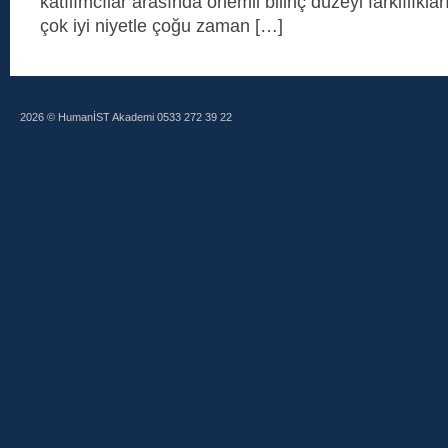
katılımcılar arasında önemli bilinç düzeyi farklılıkla
çok iyi niyetle çoğu zaman […]
2026 © HumanİST Akademi 0533 272 39 22