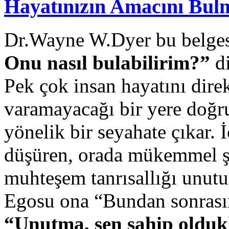
Hayatınızın Amacını Bul
Dr.Wayne W.Dyer bu belge
Onu nasıl bulabilirim?”
di
Pek çok insan hayatını dire
varamayacağı bir yere doğru
yönelik bir seyahate çıkar.
düşüren, orada mükemmel şek
muhteşem tanrısallığı unutu
Egosu ona “Bundan sonrasını
“Unutma, sen sahip oldukl