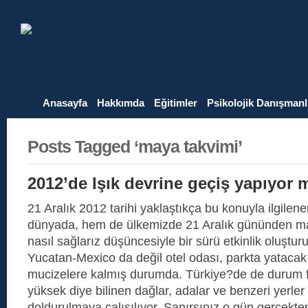
Anasayfa
Hakkımda
Eğitimler
Psikolojik Danışmanl
Posts Tagged ‘maya takvimi’
2012’de Işık devrine geçiş yapıyor
21 Aralık 2012 tarihi yaklaştıkça bu konuyla ilgilene
dünyada, hem de ülkemizde 21 Aralık gününden ma
nasıl sağlarız düşüncesiyle bir sürü etkinlik oluşt
Yucatan-Mexico da değil otel odası, parkta yataca
mucizelere kalmış durumda. Türkiye?de de durum far
yüksek diye bilinen dağlar, adalar ve benzeri yerler s
doldurulmaya çalışılıyor. Sanırsınız o gün gerçekte