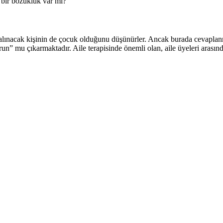
bir bozukluk var mı?
iye alınacak kişinin de çocuk olduğunu düşünürler. Ancak burada cevap
 mu çıkarmaktadır. Aile terapisinde önemli olan, aile üyeleri arasındaki 