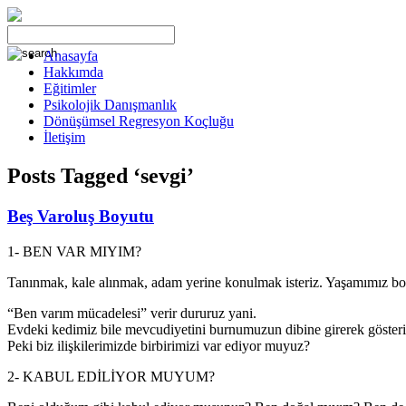
Anasayfa
Hakkımda
Eğitimler
Psikolojik Danışmanlık
Dönüşümsel Regresyon Koçluğu
İletişim
Posts Tagged ‘sevgi’
Beş Varoluş Boyutu
1- BEN VAR MIYIM?
Tanınmak, kale alınmak, adam yerine konulmak isteriz. Yaşamımız boyu
“Ben varım mücadelesi” verir dururuz yani.
Evdeki kedimiz bile mevcudiyetini burnumuzun dibine girerek gösteriy
Peki biz ilişkilerimizde birbirimizi var ediyor muyuz?
2- KABUL EDİLİYOR MUYUM?