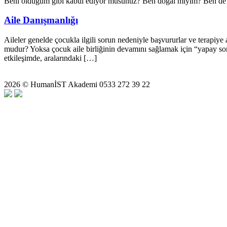
Beni olduğum gibi kabul ediyor musunuz? Ben doğal mıyım? Ben de 
Aile Danışmanlığı
Aileler genelde çocukla ilgili sorun nedeniyle başvururlar ve terap
mudur? Yoksa çocuk aile birliğinin devamını sağlamak için “yapay sorun”
etkileşimde, aralarındaki […]
2026 © HumanİST Akademi 0533 272 39 22