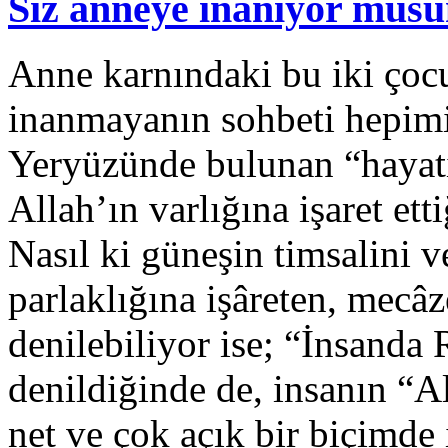
Siz anneye inanıyor mus
Anne karnındaki bu iki çoc
inanmayanın sohbeti hepimiz
Yeryüzünde bulunan “hayat
Allah’ın varlığına işaret ett
Nasıl ki güneşin timsalini v
parlaklığına işâreten, mecâ
denilebiliyor ise; “İnsanda
denildiğinde de, insanın “Al
net ve çok açık bir biçimde i