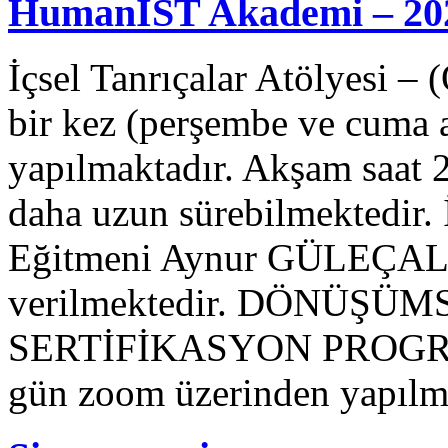
HumanİST Akademi – 202
İçsel Tanrıçalar Atölyesi –
bir kez (perşembe ve cuma 
yapılmaktadır. Akşam saat 2
daha uzun sürebilmektedir.
Eğitmeni Aynur GÜLEÇAL il
verilmektedir. DÖNÜŞ
SERTİFİKASYON PROGRAMI 
gün zoom üzerinden yapılm