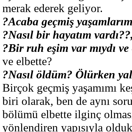
merak ederek geliyor.
?Acaba geçmiş yaşamları
?Nasıl bir hayatım vardı??
?Bir ruh eşim var mıydı ve
ve elbette?
?Nasıl öldüm? Ölürken yal
Birçok geçmiş yaşamımı keş
biri olarak, ben de aynı sor
bölümü elbette ilginç olmas
yönlendiren yapısıyla oldu