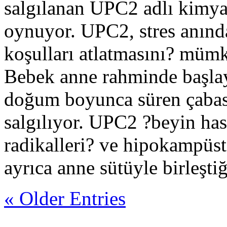
salgılanan UPC2 adlı kimyas
oynuyor. UPC2, stres anında
koşulları atlatmasını? mümk
Bebek anne rahminde başlaya
doğum boyunca süren çabası
salgılıyor. UPC2 ?beyin ha
radikalleri? ve hipokampüste
ayrıca anne sütüyle birleşti
« Older Entries