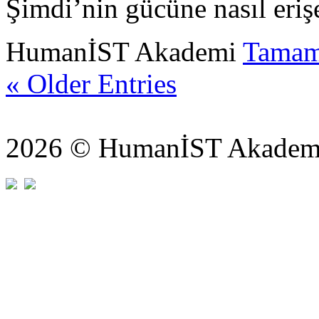
Şimdi’nin gücüne nasıl erişe
HumanİST Akademi
Tamam
« Older Entries
2026 © HumanİST Akademi