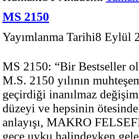
MS 2150
Yayımlanma Tarihi
8 Eylül 
MS 2150: “Bir Bestseller ol
M.S. 2150 yılının muhteşe
geçirdiği inanılmaz değişimi
düzeyi ve hepsinin ötesinde
anlayışı, MAKRO FELSEFE’yi
gece uyku halindeyken gele