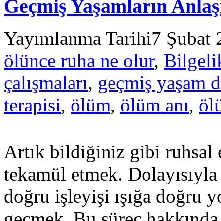
Geçmiş Yaşamların Anlaşı
Yayımlanma Tarihi
7 Şubat 
ölünce ruha ne olur
,
Bilgel
çalışmaları
,
geçmiş yaşam d
terapisi
,
ölüm
,
ölüm anı
,
öl
Artık bildiğiniz gibi ruhsal
tekamül etmek. Dolayısıyla
doğru işleyişi ışığa doğru y
geçmek. Bu süreç hakkında 