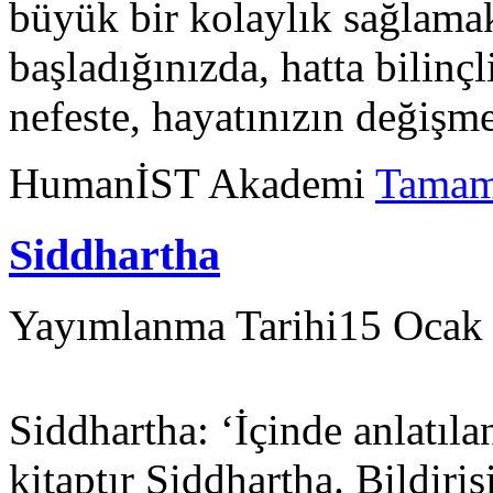
büyük bir kolaylık sağlama
başladığınızda, hatta bilinç
nefeste, hayatınızın değişm
HumanİST Akademi
Tamam
Siddhartha
Yayımlanma Tarihi
15 Ocak
Siddhartha: ‘İçinde anlatıla
kitaptır Siddhartha. Bildiris