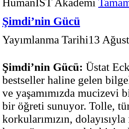
HumanİST Akademi
Tamam
Şimdi’nin Gücü
Yayımlanma Tarihi
13 Ağus
Şimdi’nin Gücü:
Üstat Eckh
bestseller haline gelen bilg
ve yaşamımızda mucizevi bi
bir öğreti sunuyor. Tolle, tü
korkularımızın, dolayısıyl