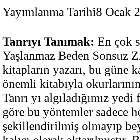
Yayımlanma Tarihi
8 Ocak 
Tanrıyı Tanımak:
En çok sa
Yaşlanmaz Beden Sonsuz Zi
kitapların yazarı, bu güne k
önemli kitabıyla okurlarının
Tanrı yı algıladığımız yedi 
göre bu yöntemler sadece he
şekillendirilmiş olmayıp bey
kalıcı olarak aktarılmıştır.