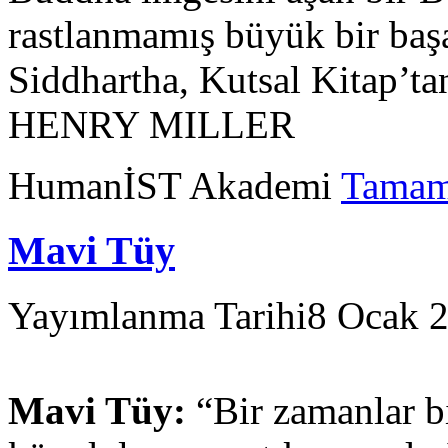
rastlanmamış büyük bir baş
Siddhartha, Kutsal Kitap’tan 
HENRY MILLER
HumanİST Akademi
Tamam
Mavi Tüy
Yayımlanma Tarihi
8 Ocak 
Mavi Tüy:
“Bir zamanlar bi