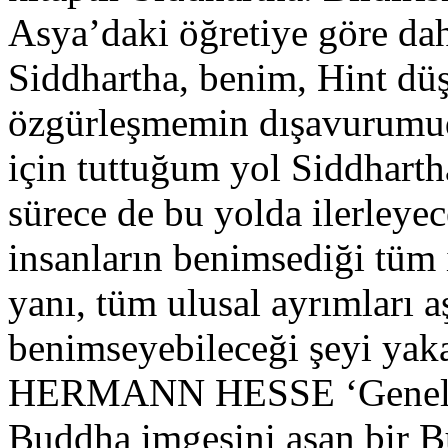
Asya’daki öğretiye göre dah
Siddhartha, benim, Hint dü
özgürleşmemin dışavurumu
için tuttuğum yol Siddharth
sürece de bu yolda ilerley
insanların benimsediği tüm 
yanı, tüm ulusal ayrımları a
benimseyebileceği şeyi yaka
HERMANN HESSE ‘Genel ol
Buddha imgesini aşan bir B