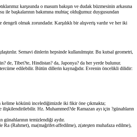
aptıklarımız karşısında o masum bakışın ve dudak büzmesinin arkasına
ygusu ile başkalarının bakımına muhtaç olduğumuz duygusundan
dengeli olmak zorundadır. Karşılıklı bir alışveriş vardır ve her iki
aştırılır. Semavi dinlerin hepsinde kullanılmıştır. Bu kutsal geometri,
Çin? de, Tibet?te, Hindistan? da, Japonya? da her yerde bulunur.
ercüme edilebilir. Bütün dillerin kaynağıdır. Evrenin öncelikli dilidir:
elime kökünü incelediğimizde iki fikir öne çıkmakta;
 ilişkilendirilebilir. Hz. Muhammed?de Ramazan ayı için ?günahların
 günahlarının temizlendiği aydır.
e Ra (Rahmet), ma(mağrifet-affedilme), z(ateşten muhafaza edilme),