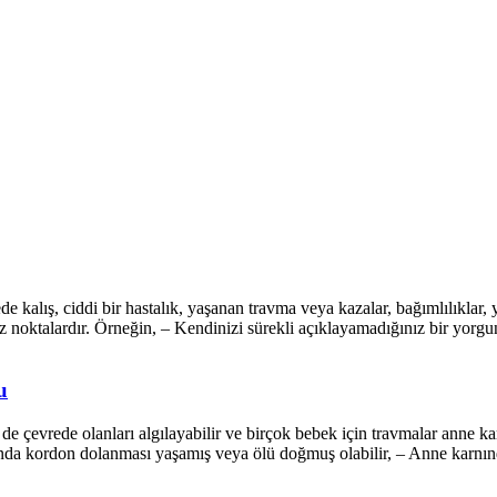
de kalış, ciddi bir hastalık, yaşanan travma veya kazalar, bağımlılıkla
iz noktalardır. Örneğin, – Kendinizi sürekli açıklayamadığınız bir yorgu
u
çevrede olanları algılayabilir ve birçok bebek için travmalar anne kar
ında kordon dolanması yaşamış veya ölü doğmuş olabilir, – Anne karnınd