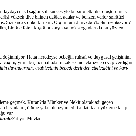
faydayı nasıl sağlarız düşüncesiyle bir sürü etkinlik oluşturulmuş
si yüksek diye bilinen dağlar, adalar ve benzeri yerler spiritüel
şans. Sizi ancak onlar kurtarır. O gün tüm dünyada ?toplu meditasyon?
im, birlikte foton kuşağını karşılayalım? sloganları da bu yüzden
ına değinmiyor. Hatta neredeyse bebeğin ruhsal ve duygusal gelişimini
acağını, yirmi beşinci haftada müzik sesine tekmeyle cevap verdiğini
nin duygularının, asabiyetinin bebeği derinden etkilediğini ve karı-
l aleme geçmek. Kuran?da Münker ve Nekir olarak adı geçen
an insanların, ölüme yakın deneyimlerini anlattıkları yüzlerce kitap
uğu var.
larıdır?
diyor Mevlana.