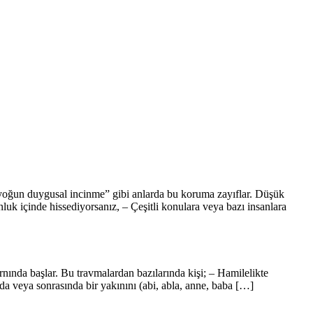
r, yoğun duygusal incinme” gibi anlarda bu koruma zayıflar. Düşük
nluk içinde hissediyorsanız, – Çeşitli konulara veya bazı insanlara
nında başlar. Bu travmalardan bazılarında kişi; – Hamilelikte
a veya sonrasında bir yakınını (abi, abla, anne, baba […]