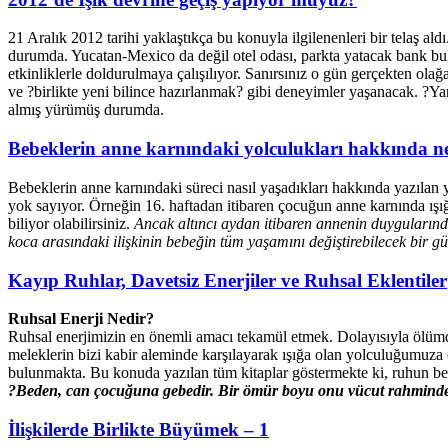
21 Aralık 2012 tarihi yaklaştıkça bu konuyla ilgilenenleri bir telaş 
durumda. Yucatan-Mexico da değil otel odası, parkta yatacak bank bulm
etkinliklerle doldurulmaya çalışılıyor. Sanırsınız o gün gerçekten ol
ve ?birlikte yeni bilince hazırlanmak? gibi deneyimler yaşanacak. ?Ya
almış yürümüş durumda.
Bebeklerin anne karnındaki yolculukları hakkında ne
Bebeklerin anne karnındaki süreci nasıl yaşadıkları hakkında yazılan 
yok sayıyor. Örneğin 16. haftadan itibaren çocuğun anne karnında ışı
biliyor olabilirsiniz.
Ancak altıncı aydan itibaren annenin duygularında
koca arasındaki ilişkinin bebeğin tüm yaşamını değiştirebilecek bir 
Kayıp Ruhlar, Davetsiz Enerjiler ve Ruhsal Eklentiler
Ruhsal Enerji Nedir?
Ruhsal enerjimizin en önemli amacı tekamül etmek. Dolayısıyla ölümd
meleklerin bizi kabir aleminde karşılayarak ışığa olan yolculuğumuza e
bulunmakta. Bu konuda yazılan tüm kitaplar göstermekte ki, ruhun bede
?Beden, can çocuğuna gebedir. Bir ömür boyu onu vücut rahminde t
İlişkilerde Birlikte Büyümek – 1