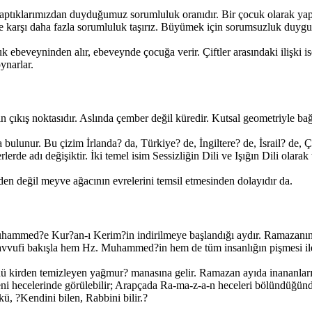
, yaptıklarımızdan duyduğumuz sorumluluk oranıdır. Bir çocuk olarak y
eye karşı daha fazla sorumluluk taşırız. Büyümek için sorumsuzluk du
 ebeveyninden alır, ebeveynde çocuğa verir. Çiftler arasındaki ilişki ise 
ynarlar.
 çıkış noktasıdır. Aslında çember değil küredir. Kutsal geometriyle bağd
bulunur. Bu çizim İrlanda? da, Türkiye? de, İngiltere? de, İsrail? de, 
e adı değişiktir. İki temel isim Sessizliğin Dili ve Işığın Dili olarak t
n değil meyve ağacının evrelerini temsil etmesinden dolayıdır da.
ammed?e Kur?an-ı Kerim?in indirilmeye başlandığı aydır. Ramazanın k
vvufi bakışla hem Hz. Muhammed?in hem de tüm insanlığın pişmesi ile
 kirden temizleyen yağmur? manasına gelir. Ramazan ayıda inananların
ni hecelerinde görülebilir; Arapçada Ra-ma-z-a-n heceleri bölündüğünd
, ?Kendini bilen, Rabbini bilir.?