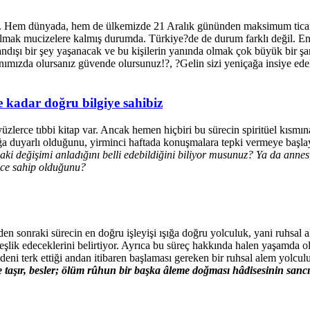
aldı. Hem dünyada, hem de ülkemizde 21 Aralık gününden maksimum ticari 
ak mucizelere kalmış durumda. Türkiye?de de durum farklı değil. Enerji
ağandışı bir şey yaşanacak ve bu kişilerin yanında olmak çok büyük bir 
nımızda olursanız güvende olursunuz!?, ?Gelin sizi yeniçağa insiye edel
 kadar doğru bilgiye sahibiz
yüzlerce tıbbi kitap var. Ancak hemen hiçbiri bu sürecin spiritüel kısm
ğa duyarlı olduğunu, yirminci haftada konuşmalara tepki vermeye başlay
ki değişimi anladığını belli edebildiğini biliyor musunuz? Ya da annesi
güce sahip olduğunu?
en sonraki sürecin en doğru işleyişi ışığa doğru yolculuk, yani ruhsa
şlik edeceklerini belirtiyor. Ayrıca bu süreç hakkında halen yaşamda ol
ni terk ettiği andan itibaren başlaması gereken bir ruhsal alem yolcul
aşır, besler; ölüm rûhun bir başka âleme doğması hâdisesinin sancı