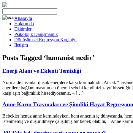
Anasayfa
Hakkımda
Eğitimler
Psikolojik Danışmanlık
Dönüşümsel Regresyon Koçluğu
İletişim
Posts Tagged ‘humanist nedir’
Enerji Alanı ve Eklenti Temizliği
Normalde insanlar düşük enerjilere karşı korunaklıdır. Ancak “hastane
enerjilere bağlanılmasının en önemli sebebi kendinizi zayıf hissettiğin
karşı aşırı bağımlılık hissediyorsanız, – […]
Anne Karnı Travmaları ve Şimdiki Hayat Regresyon
Bebekler henüz anne karnındayken, hem annenin iç dünyasında, hem de 
istenmemiş ve düşürülmeye çalışılmış bir bebek olabilir, – Anne karn
2012’de Işık devrine geçiş yapıyor muyuz?