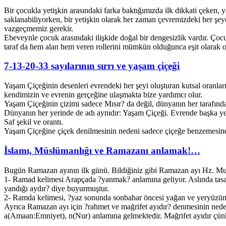
Bir çocukla yetişkin arasındaki farka baktığımızda ilk dikkati çeken
saklanabiliyorken, bir yetişkin olarak her zaman çevremizdeki her ş
vazgeçmemiz gerekir.
Ebeveynle çocuk arasındaki ilişkide doğal bir dengesizlik vardır. Çocuk
taraf da hem alan hem veren rollerini mümkün olduğunca eşit olarak o
7-13-20-33 sayılarının sırrı ve yaşam çiçeği
Yaşam Çiçeğinin desenleri evrendeki her şeyi oluşturan kutsal oranların
kendimizin ve evrenin gerçeğine ulaşmakta bize yardımcı olur.
Yaşam Çiçeğinin çizimi sadece Mısır? da değil, dünyanın her tarafında 
Dünyanın her yerinde de adı aynıdır: Yaşam Çiçeği. Evrende başka yerlerd
Saf şekil ve orantı.
Yaşam Çiçeğine çiçek denilmesinin nedeni sadece çiçeğe benzemesinde
İslamı, Müslümanlığı ve Ramazanı anlamak!…
Bugün Ramazan ayının ilk günü. Bildiğiniz gibi Ramazan ayı Hz. Muh
1- Ramad kelimesi Arapçada ?yanmak? anlamına geliyor. Aslında tasa
yandığı aydır? diye buyurmuştur.
2- Ramda kelimesi, ?yaz sonunda sonbahar öncesi yağan ve yeryüzünü
Ayrıca Ramazan ayı için ?rahmet ve mağrifet ayıdır? denmesinin nede
a(Amaan:Emniyet), n(Nur) anlamına gelmektedir. Mağrifet ayıdır çünkü