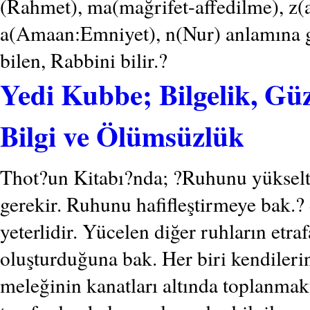
(Rahmet), ma(mağrifet-affedilme), z(
a(Amaan:Emniyet), n(Nur) anlamına g
bilen, Rabbini bilir.?
Yedi Kubbe; Bilgelik, Güz
Bilgi ve Ölümsüzlük
Thot?un Kitabı?nda; ?Ruhunu yükselte
gerekir. Ruhunu hafifleştirmeye bak.?
yeterlidir. Yücelen diğer ruhların etraf
oluşturduğuna bak. Her biri kendileri
meleğinin kanatları altında toplanmak