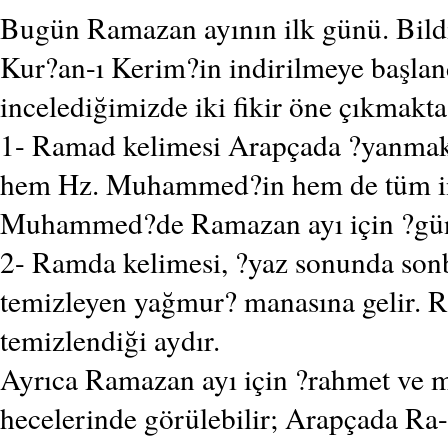
Bugün Ramazan ayının ilk günü. Bil
Kur?an-ı Kerim?in indirilmeye başla
incelediğimizde iki fikir öne çıkmakta
1- Ramad kelimesi Arapçada ?yanmak? 
hem Hz. Muhammed?in hem de tüm insanl
Muhammed?de Ramazan ayı için ?güna
2- Ramda kelimesi, ?yaz sonunda son
temizleyen yağmur? manasına gelir. R
temizlendiği aydır.
Ayrıca Ramazan ayı için ?rahmet ve m
hecelerinde görülebilir; Arapçada R