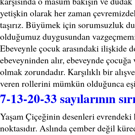
karşısında o masum bakışın ve dudak 
yetişkin olarak her zaman çevremizdek
taşırız. Büyümek için sorumsuzluk du
olduğumuz duygusundan vazgeçmemiz
Ebeveynle çocuk arasındaki ilişkide d
ebeveyninden alır, ebeveynde çocuğa ver
olmak zorundadır. Karşılıklı bir alışve
veren rollerini mümkün olduğunca eşit
7-13-20-33 sayılarının sır
Yaşam Çiçeğinin desenleri evrendeki he
noktasıdır. Aslında çember değil küred