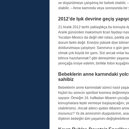
ve düşürülmeye çalışılmış bir bebek olabili
olabilir, – Anne karnında veya sonrasında bir 
2012’de Işık devrine geçiş yapı
21 Aralık 2012 tarihi yaklaştıkça bu konuyla 
Aralık gününden maksimum ticari faydayı nası
Yucatan-Mexico da değil otel odası, parkta 
durum farklı değil. Enerjisi yüksek diye bilinen
doldurulmaya çalışılıyor. Sanırsınız o gün ge
olmak çok büyük bir şans. Sizi ancak onlar ku
bilince hazırlanmak? gibi deneyimler yaşana
yeniçağa insiye edelim, birlikte foton kuşağ
Bebeklerin anne karnındaki yolc
sahibiz
Bebeklerin anne karnındaki süreci nasıl yaşad
hiçbiri bu sürecin spiritüel kısmına değinmiy
sayıyor. Örneğin 16. haftadan itibaren çocuğu
konuşmalara tepki vermeye başlayacağını, yir
olabilirsiniz.
Ancak altıncı aydan itibaren anne
musunuz? Ya da annesinin duygularının, asabi
ilişkinin bebeğin tüm yaşamını değiştirebile