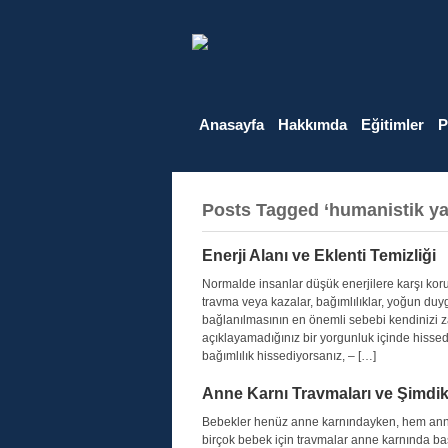
Anasayfa
Hakkımda
Eğitimler
P
Posts Tagged ‘humanistik ya
Enerji Alanı ve Eklenti Temizliği
Normalde insanlar düşük enerjilere karşı korun
travma veya kazalar, bağımlılıklar, yoğun duy
bağlanılmasının en önemli sebebi kendinizi zay
açıklayamadığınız bir yorgunluk içinde hissedi
bağımlılık hissediyorsanız, – […]
Anne Karnı Travmaları ve Şimdi
Bebekler henüz anne karnındayken, hem annen
birçok bebek için travmalar anne karnında baş