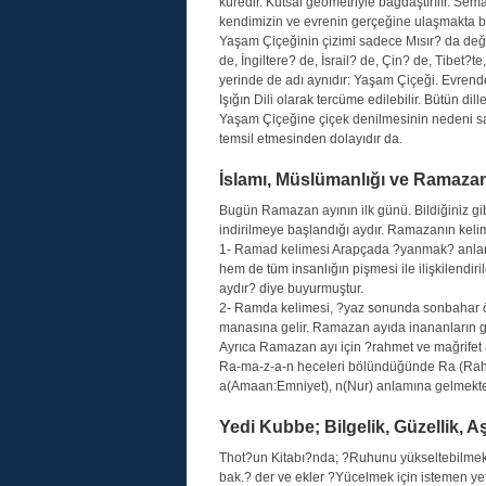
küredir. Kutsal geometriyle bağdaştırılır. Sema
kendimizin ve evrenin gerçeğine ulaşmakta bi
Yaşam Çiçeğinin çizimi sadece Mısır? da değil
de, İngiltere? de, İsrail? de, Çin? de, Tibet
yerinde de adı aynıdır: Yaşam Çiçeği. Evrende 
Işığın Dili olarak tercüme edilebilir. Bütün dille
Yaşam Çiçeğine çiçek denilmesinin nedeni s
temsil etmesinden dolayıdır da.
İslamı, Müslümanlığı ve Ramaza
Bugün Ramazan ayının ilk günü. Bildiğiniz 
indirilmeye başlandığı aydır. Ramazanın kelim
1- Ramad kelimesi Arapçada ?yanmak? anlam
hem de tüm insanlığın pişmesi ile ilişkilend
aydır? diye buyurmuştur.
2- Ramda kelimesi, ?yaz sonunda sonbahar 
manasına gelir. Ramazan ayıda inananların gü
Ayrıca Ramazan ayı için ?rahmet ve mağrifet 
Ra-ma-z-a-n heceleri bölündüğünde Ra (Rahm
a(Amaan:Emniyet), n(Nur) anlamına gelmektedir
Yedi Kubbe; Bilgelik, Güzellik, 
Thot?un Kitabı?nda; ?Ruhunu yükseltebilmek i
bak.? der ve ekler ?Yücelmek için istemen yeter