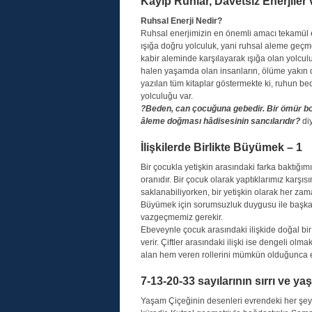
Kayıp Ruhlar, Davetsiz Enerjiler 
Ruhsal Enerji Nedir?
Ruhsal enerjimizin en önemli amacı tekamül e
ışığa doğru yolculuk, yani ruhsal aleme geçm
kabir aleminde karşılayarak ışığa olan yolcul
halen yaşamda olan insanların, ölüme yakın d
yazılan tüm kitaplar göstermekte ki, ruhun be
yolculuğu var.
?Beden, can çocuğuna gebedir. Bir ömür bo
âleme doğması hâdisesinin sancılarıdır?
di
İlişkilerde Birlikte Büyümek – 1
Bir çocukla yetişkin arasındaki farka baktığı
oranıdır. Bir çocuk olarak yaptıklarımız kar
saklanabiliyorken, bir yetişkin olarak her za
Büyümek için sorumsuzluk duygusu ile başk
vazgeçmemiz gerekir.
Ebeveynle çocuk arasındaki ilişkide doğal bi
verir. Çiftler arasındaki ilişki ise dengeli olma
alan hem veren rollerini mümkün olduğunca eş
7-13-20-33 sayılarının sırrı ve ya
Yaşam Çiçeğinin desenleri evrendeki her şeyi 