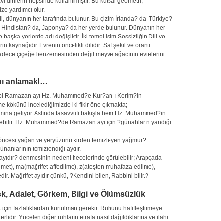
vi dinlerin hepsinde kullanılmıştır. Bu kutsal geometri,
ze yardımcı olur.
, dünyanın her tarafında bulunur. Bu çizim İrlanda? da, Türkiye?
?te, Hindistan? da, Japonya? da her yerde bulunur. Dünyanın her
başka yerlerde adı değişiktir. İki temel isim Sessizliğin Dili ve
rin kaynağıdır. Evrenin öncelikli dilidir: Saf şekil ve orantı.
adece çiçeğe benzemesinden değil meyve ağacının evrelerini
nı anlamak!…
gibi Ramazan ayı Hz. Muhammed?e Kur?an-ı Kerim?in
e kökünü incelediğimizde iki fikir öne çıkmakta;
ına geliyor. Aslında tasavvufi bakışla hem Hz. Muhammed?in
irilebilir. Hz. Muhammed?de Ramazan ayı için ?günahların yandığı
öncesi yağan ve yeryüzünü kirden temizleyen yağmur?
nahlarının temizlendiği aydır.
ayıdır? denmesinin nedeni hecelerinde görülebilir; Arapçada
et), ma(mağrifet-affedilme), z(ateşten muhafaza edilme),
. Mağrifet ayıdır çünkü, ?Kendini bilen, Rabbini bilir.?
Aşk, Adalet, Görkem, Bilgi ve Ölümsüzlük
çin fazlalıklardan kurtulman gerekir. Ruhunu hafifleştirmeye
lidir. Yücelen diğer ruhların etrafa nasıl dağıldıklarına ve ilahi