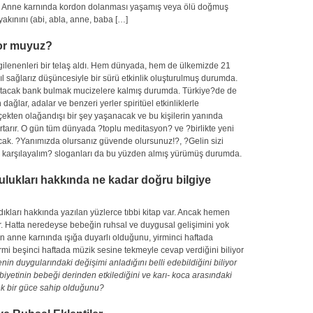
r, – Anne karnında kordon dolanması yaşamış veya ölü doğmuş
yakınını (abi, abla, anne, baba […]
yor muyuz?
ilgilenenleri bir telaş aldı. Hem dünyada, hem de ülkemizde 21
l sağlarız düşüncesiyle bir sürü etkinlik oluşturulmuş durumda.
yatacak bank bulmak mucizelere kalmış durumda. Türkiye?de de
 dağlar, adalar ve benzeri yerler spiritüel etkinliklerle
rçekten olağandışı bir şey yaşanacak ve bu kişilerin yanında
rtarır. O gün tüm dünyada ?toplu meditasyon? ve ?birlikte yeni
cak. ?Yanımızda olursanız güvende olursunuz!?, ?Gelin sizi
ını karşılayalım? sloganları da bu yüzden almış yürümüş durumda.
ulukları hakkında ne kadar doğru bilgiye
ıkları hakkında yazılan yüzlerce tıbbi kitap var. Ancak hemen
or. Hatta neredeyse bebeğin ruhsal ve duygusal gelişimini yok
n anne karnında ışığa duyarlı olduğunu, yirminci haftada
mi beşinci haftada müzik sesine tekmeyle cevap verdiğini biliyor
nin duygularındaki değişimi anladığını belli edebildiğini biliyor
yetinin bebeği derinden etkilediğini ve karı- koca arasındaki
cek bir güce sahip olduğunu?