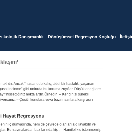
sikolojik Danışmanlık
Dönüşümsel Regresyon Koçluğu
İletiş
klaşım’
aklıdır. Ancak “hastanede kalış, ciddi bir hastalık, yaşanan
gusal incinme” gibi anlarda bu koruma zayıflar. Düşük enerjilere
ıf hissettiğiniz noktalardır. Örneğin, – Kendinizi sürekli
yorsanız, – Çeşitli konulara veya bazı insanlara karşı aşırı
ki Hayat Regresyonu
in iç dünyasında, hem de çevrede olanları algılayabilir ve
lar. Bu travmalardan bazılarında kişi; – Hamilelikte istenmemiş