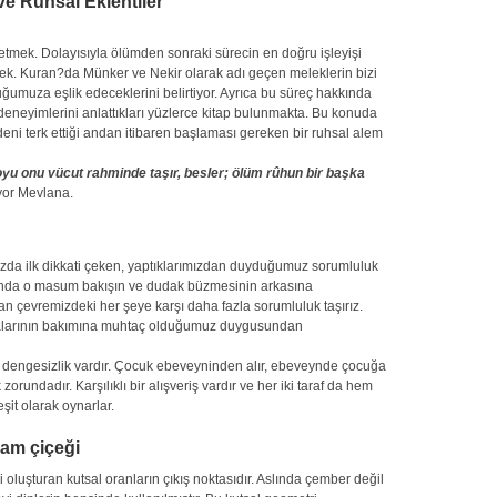
ve Ruhsal Eklentiler
tmek. Dolayısıyla ölümden sonraki sürecin en doğru işleyişi
ek. Kuran?da Münker ve Nekir olarak adı geçen meleklerin bizi
uğumuza eşlik edeceklerini belirtiyor. Ayrıca bu süreç hakkında
eneyimlerini anlattıkları yüzlerce kitap bulunmakta. Bu konuda
deni terk ettiği andan itibaren başlaması gereken bir ruhsal alem
yu onu vücut rahminde taşır, besler; ölüm rûhun bir başka
yor Mevlana.
mızda ilk dikkati çeken, yaptıklarımızdan duyduğumuz sorumluluk
şısında o masum bakışın ve dudak büzmesinin arkasına
man çevremizdeki her şeye karşı daha fazla sorumluluk taşırız.
alarının bakımına muhtaç olduğumuz duygusundan
r dengesizlik vardır. Çocuk ebeveyninden alır, ebeveynde çocuğa
k zorundadır. Karşılıklı bir alışveriş vardır ve her iki taraf da hem
it olarak oynarlar.
şam çiçeği
oluşturan kutsal oranların çıkış noktasıdır. Aslında çember değil