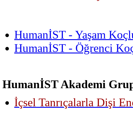
HumanİST - Yaşam Koçl
HumanİST - Öğrenci Ko
HumanİST Akademi Grup 
İçsel Tanrıçalarla Dişi E