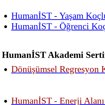
HumanİST - Yaşam Koçl
HumanİST - Öğrenci Ko
HumanİST Akademi Sertif
Dönüşümsel Regresyon K
HumanİST - Enerji Alanı 