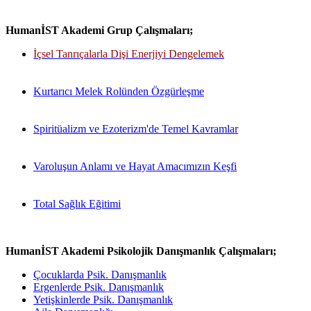
HumanİST Akademi Grup Çalışmaları;
İçsel Tanrıçalarla Dişi Enerjiyi Dengelemek
Kurtarıcı Melek Rolünden Özgürleşme
Spiritüalizm ve Ezoterizm'de Temel Kavramlar
Varoluşun Anlamı ve Hayat Amacımızın Keşfi
Total Sağlık Eğitimi
HumanİST Akademi Psikolojik Danışmanlık Çalışmaları;
Çocuklarda Psik. Danışmanlık
Ergenlerde Psik. Danışmanlık
Yetişkinlerde Psik. Danışmanlık