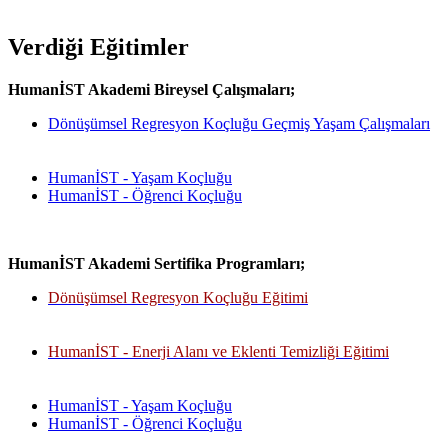
Verdiği Eğitimler
HumanİST Akademi Bireysel Çalışmaları;
Dönüşümsel Regresyon Koçluğu Geçmiş Yaşam Çalışmaları
HumanİST - Yaşam Koçluğu
HumanİST - Öğrenci Koçluğu
HumanİST Akademi Sertifika Programları;
Dönüşümsel Regresyon Koçluğu Eğitimi
HumanİST - Enerji Alanı ve Eklenti Temizliği Eğitimi
HumanİST - Yaşam Koçluğu
HumanİST - Öğrenci Koçluğu