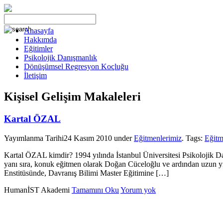
Anasayfa
Hakkımda
Eğitimler
Psikolojik Danışmanlık
Dönüşümsel Regresyon Koçluğu
İletişim
Kişisel Gelişim Makaleleri
Kartal ÖZAL
Yayımlanma Tarihi
24 Kasım 2010
under
Eğitmenlerimiz
. Tags:
Eğitm
Kartal ÖZAL kimdir? 1994 yılında İstanbul Üniversitesi Psikolojik
yanı sıra, konuk eğitmen olarak Doğan Cüceloğlu ve ardından uzun yılla
Enstitüsünde, Davranış Bilimi Master Eğitimine […]
Kartal
HumanİST Akademi
Tamamını Oku
Yorum yok
ÖZAL